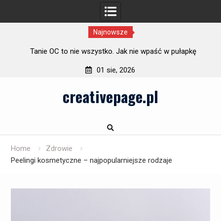
Najnowsze
Tanie OC to nie wszystko. Jak nie wpaść w pułapkę
najniższej ceny
01 sie, 2026
Skip
creativepage.pl
to
content
Home
Zdrowie
Peelingi kosmetyczne – najpopularniejsze rodzaje