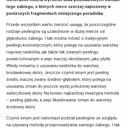
tego zabiegu, o których nieco szerzej napiszemy w
poniższych fragmentach niniejszego poradnika.
Przede wszystkim warto zwrócić uwagę, że poszczególne
rodzaje peelingów są uzależnione w dużej mierze od
głębokości zabiegu. I tak można mówić o tradycyjnym
peelingu kosmetycznym, który polega na usuwaniu warstwy
rogowej naskórka, jak także tak zwanym peelingu
powierzchownym a więc inaczej określanym, jako płytki.
Wtedy mówimy o usuwaniu naskórka do warstwy
brodawkowej skóry. Jeszcze czymś innym jest peeling
średni, inaczej zwany średnio-głębokim, który polega na
usuwaniu zmian do jeszcze wyżej położonej warstwy
siateczkowej skóry. Na koniec najbardziej inwazyjna metoda
– peeling głęboki, a więc likwidowanie zmian do warstwy
środowej skóry.
Czymś innym jest natomiast podział peelingów ze względu
na używaną metodę przeprowadzania samego zabiegu. I tak