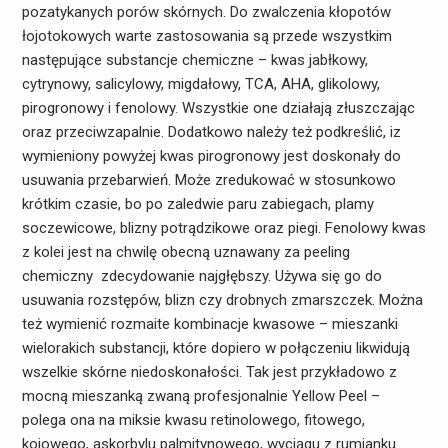
pozatykanych porów skórnych. Do zwalczenia kłopotów
łojotokowych warte zastosowania są przede wszystkim
następujące substancje chemiczne – kwas jabłkowy,
cytrynowy, salicylowy, migdałowy, TCA, AHA, glikolowy,
pirogronowy i fenolowy. Wszystkie one działają złuszczając
oraz przeciwzapalnie. Dodatkowo należy też podkreślić, iz
wymieniony powyżej kwas pirogronowy jest doskonały do
usuwania przebarwień. Może zredukować w stosunkowo
krótkim czasie, bo po zaledwie paru zabiegach, plamy
soczewicowe, blizny potrądzikowe oraz piegi. Fenolowy kwas
z kolei jest na chwilę obecną uznawany za peeling
chemiczny zdecydowanie najgłębszy. Używa się go do
usuwania rozstępów, blizn czy drobnych zmarszczek. Można
też wymienić rozmaite kombinacje kwasowe – mieszanki
wielorakich substancji, które dopiero w połączeniu likwidują
wszelkie skórne niedoskonałości. Tak jest przykładowo z
mocną mieszanką zwaną profesjonalnie Yellow Peel –
polega ona na miksie kwasu retinolowego, fitowego,
kojowego, askorbylu palmitynowego, wyciągu z rumianku