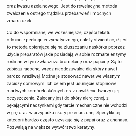
oraz kwasu azelainowego. Jest do rewelacyjna metoda
zwalczenia ostrego trądziku, przebarwień i mocnych
zmarszczek.
Co do wspomnianej we wcześniejszej części tekstu
odmianie peelingu enzymatycznego, należy stwierdzić, iż jest
to metoda opierająca się na złuszczaniu naskórka poprzez
użycie preparatów jakie posiadają w sobie rozmaite enzymy
roślinne w tym zwłaszcza bromelainę oraz papainę. Są to
zabiegu łagodne, wręcz nieodczuwalne dla skóry nawet
bardzo wrażliwej. Można je stosować nawet we własnym
zaciszy domowym. Ich celem jest usunięcie stopniowe
martwych komórek skórnych oraz nawilżenie twarzy i jej
oczyszczenie. Zalecany jest do skóry alergicznej, z
pękającymi naczynkami gdy tarcie mechaniczne nie wchodzi
w grę oraz w przypadku skóry przesuszonej. Specyfiki tej
kategorii bardzo często uzyskuje się z papai oraz z ananasa.
Pozwalają na większe wytwórstwo keratyny.