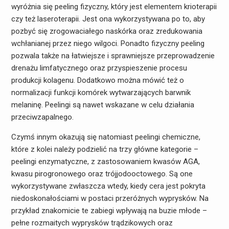
wyróżnia się peeling fizyczny, który jest elementem krioterapii
czy też laseroterapii. Jest ona wykorzystywana po to, aby
pozbyć się zrogowaciałego naskórka oraz zredukowania
wchłanianej przez niego wilgoci. Ponadto fizyczny peeling
pozwala także na łatwiejsze i sprawniejsze przeprowadzenie
drenażu limfatycznego oraz przyspieszenie procesu
produkcji kolagenu. Dodatkowo można mówić też o
normalizacji funkcji komórek wytwarzających barwnik
melaninę. Peelingi są nawet wskazane w celu działania
przeciwzapalnego.
Czymś innym okazują się natomiast peelingi chemiczne,
które z kolei należy podzielić na trzy główne kategorie –
peelingi enzymatyczne, z zastosowaniem kwasów AGA,
kwasu pirogronowego oraz trójjodooctowego. Są one
wykorzystywane zwłaszcza wtedy, kiedy cera jest pokryta
niedoskonałościami w postaci przeróżnych wyprysków. Na
przykład znakomicie te zabiegi wpływają na buzie młode –
pełne rozmaitych wyprysków trądzikowych oraz