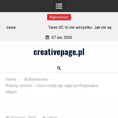
Najnowsze
Tanie OC to nie wszystko. Jak nie wpaść w pułapkę
najniższej ceny
07 sie, 2026
Skip
creativepage.pl
to
content
Home
Budownictwo
Roboty ziemne – czym może się zająć profesjonalna
ekipa?