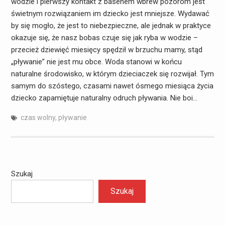
wodzie i pierwszy kontakt z basenem wbrew pozorom jest
świetnym rozwiązaniem im dziecko jest mniejsze. Wydawać
by się mogło, że jest to niebezpieczne, ale jednak w praktyce
okazuje się, że nasz bobas czuje się jak ryba w wodzie –
przecież dziewięć miesięcy spędził w brzuchu mamy, stąd
„pływanie” nie jest mu obce. Woda stanowi w końcu
naturalne środowisko, w którym dzieciaczek się rozwijał. Tym
samym do szóstego, czasami nawet ósmego miesiąca życia
dziecko zapamiętuje naturalny odruch pływania. Nie boi…
czas wolny
,
pływanie
Szukaj
Szukaj